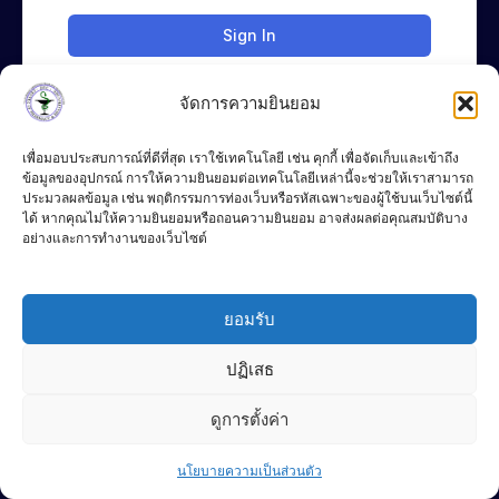
Sign In
จัดการความยินยอม
เพื่อมอบประสบการณ์ที่ดีที่สุด เราใช้เทคโนโลยี เช่น คุกกี้ เพื่อจัดเก็บและเข้าถึง
ข้อมูลของอุปกรณ์ การให้ความยินยอมต่อเทคโนโลยีเหล่านี้จะช่วยให้เราสามารถ
ประมวลผลข้อมูล เช่น พฤติกรรมการท่องเว็บหรือรหัสเฉพาะของผู้ใช้บนเว็บไซต์นี้
ได้ หากคุณไม่ให้ความยินยอมหรือถอนความยินยอม อาจส่งผลต่อคุณสมบัติบาง
อย่างและการทำงานของเว็บไซต์
083-4283776
Chat Line
ยอมรับ
P
F
L
DEC
h
a
i
o
c
n
ปฏิเสธ
n
e
e
e
b
© 2024 DEC
-
o
Terms of Use
ดูการตั้งค่า
a
o
l
k
Contact us
t
-
Privacy Policy
f
นโยบายความเป็นส่วนตัว
Open