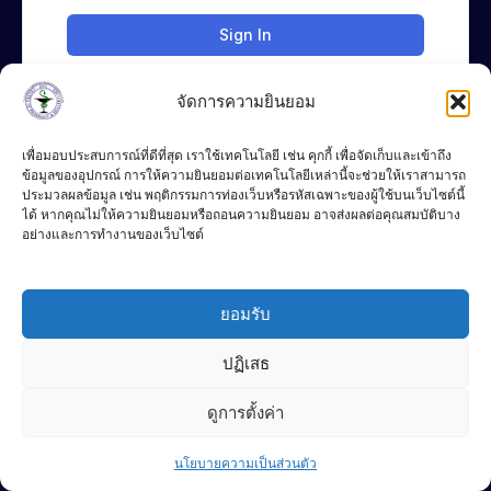
Sign In
จัดการความยินยอม
เพื่อมอบประสบการณ์ที่ดีที่สุด เราใช้เทคโนโลยี เช่น คุกกี้ เพื่อจัดเก็บและเข้าถึง
ข้อมูลของอุปกรณ์ การให้ความยินยอมต่อเทคโนโลยีเหล่านี้จะช่วยให้เราสามารถ
ประมวลผลข้อมูล เช่น พฤติกรรมการท่องเว็บหรือรหัสเฉพาะของผู้ใช้บนเว็บไซต์นี้
ได้ หากคุณไม่ให้ความยินยอมหรือถอนความยินยอม อาจส่งผลต่อคุณสมบัติบาง
อย่างและการทำงานของเว็บไซต์
083-4283776
Chat Line
ยอมรับ
P
F
L
DEC
h
a
i
o
c
n
ปฏิเสธ
n
e
e
e
b
© 2024 DEC
-
o
Terms of Use
ดูการตั้งค่า
a
o
l
k
Contact us
t
-
Privacy Policy
f
นโยบายความเป็นส่วนตัว
Open