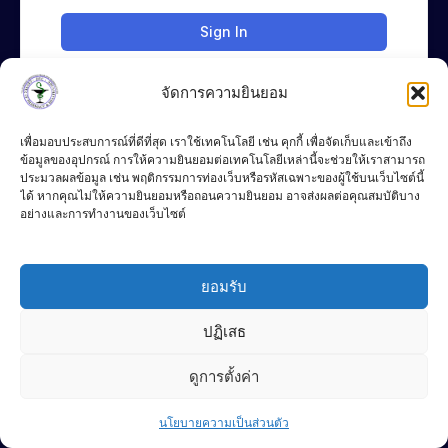
Sign In
จัดการความยินยอม
เพื่อมอบประสบการณ์ที่ดีที่สุด เราใช้เทคโนโลยี เช่น คุกกี้ เพื่อจัดเก็บและเข้าถึง
ข้อมูลของอุปกรณ์ การให้ความยินยอมต่อเทคโนโลยีเหล่านี้จะช่วยให้เราสามารถ
ประมวลผลข้อมูล เช่น พฤติกรรมการท่องเว็บหรือรหัสเฉพาะของผู้ใช้บนเว็บไซต์นี้
ได้ หากคุณไม่ให้ความยินยอมหรือถอนความยินยอม อาจส่งผลต่อคุณสมบัติบาง
อย่างและการทำงานของเว็บไซต์
083-4283776
Chat Line
ยอมรับ
P
F
L
DEC
h
a
i
o
c
n
ปฏิเสธ
n
e
e
e
b
© 2024 DEC
-
o
Terms of Use
ดูการตั้งค่า
a
o
l
k
Contact us
t
-
Privacy Policy
f
นโยบายความเป็นส่วนตัว
Open