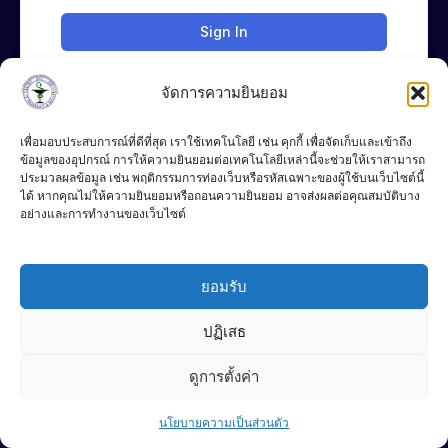
Sign In
จัดการความยินยอม
เพื่อมอบประสบการณ์ที่ดีที่สุด เราใช้เทคโนโลยี เช่น คุกกี้ เพื่อจัดเก็บและเข้าถึง
ข้อมูลของอุปกรณ์ การให้ความยินยอมต่อเทคโนโลยีเหล่านี้จะช่วยให้เราสามารถ
ประมวลผลข้อมูล เช่น พฤติกรรมการท่องเว็บหรือรหัสเฉพาะของผู้ใช้บนเว็บไซต์นี้
ได้ หากคุณไม่ให้ความยินยอมหรือถอนความยินยอม อาจส่งผลต่อคุณสมบัติบาง
อย่างและการทำงานของเว็บไซต์
083-4283776
Chat Line
ยอมรับ
P
F
L
DEC
h
a
i
o
c
n
ปฏิเสธ
n
e
e
e
b
© 2024 DEC
-
o
Terms of Use
ดูการตั้งค่า
a
o
l
k
Contact us
t
-
Privacy Policy
f
นโยบายความเป็นส่วนตัว
Open