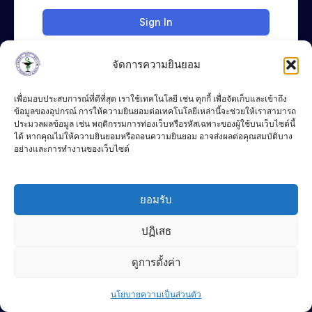
Sign In
จัดการความยินยอม
เพื่อมอบประสบการณ์ที่ดีที่สุด เราใช้เทคโนโลยี เช่น คุกกี้ เพื่อจัดเก็บและเข้าถึง
ข้อมูลของอุปกรณ์ การให้ความยินยอมต่อเทคโนโลยีเหล่านี้จะช่วยให้เราสามารถ
ประมวลผลข้อมูล เช่น พฤติกรรมการท่องเว็บหรือรหัสเฉพาะของผู้ใช้บนเว็บไซต์นี้
ได้ หากคุณไม่ให้ความยินยอมหรือถอนความยินยอม อาจส่งผลต่อคุณสมบัติบาง
อย่างและการทำงานของเว็บไซต์
083-4283776
Chat Line
ยอมรับ
P
F
L
DEC
h
a
i
o
c
n
ปฏิเสธ
n
e
e
e
b
© 2024 DEC
-
o
Terms of Use
ดูการตั้งค่า
a
o
l
k
Contact us
t
-
Privacy Policy
f
นโยบายความเป็นส่วนตัว
Open