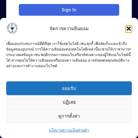
Sign In
จัดการความยินยอม
เพื่อมอบประสบการณ์ที่ดีที่สุด เราใช้เทคโนโลยี เช่น คุกกี้ เพื่อจัดเก็บและเข้าถึง
ข้อมูลของอุปกรณ์ การให้ความยินยอมต่อเทคโนโลยีเหล่านี้จะช่วยให้เราสามารถ
ประมวลผลข้อมูล เช่น พฤติกรรมการท่องเว็บหรือรหัสเฉพาะของผู้ใช้บนเว็บไซต์นี้
ได้ หากคุณไม่ให้ความยินยอมหรือถอนความยินยอม อาจส่งผลต่อคุณสมบัติบาง
อย่างและการทำงานของเว็บไซต์
083-4283776
Chat Line
ยอมรับ
P
F
L
DEC
h
a
i
o
c
n
ปฏิเสธ
n
e
e
e
b
© 2024 DEC
-
o
Terms of Use
ดูการตั้งค่า
a
o
l
k
Contact us
t
-
Privacy Policy
f
นโยบายความเป็นส่วนตัว
Open